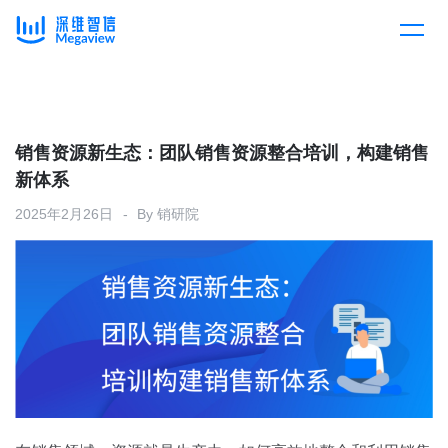
产品
Skip
to
content
解决方案
产品总览
销售资源新生态：团队销售资源整合培训，构建销售
新体系
客户案例
产品集成
按行业
2025年2月26日
By
销研院
企业服务
开放平台
下载客户端
消费医疗
定价
教育
资源中心
汽车