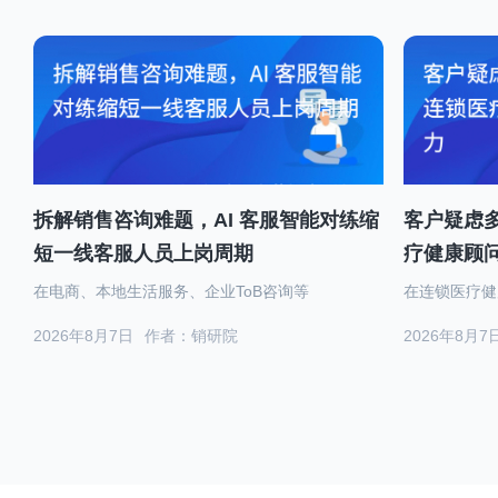
拆解销售咨询难题，AI 客服智能对练缩
客户疑虑
短一线客服人员上岗周期
疗健康顾
在电商、本地生活服务、企业ToB咨询等
在连锁医疗健
2026年8月7日
作者：销研院
2026年8月7