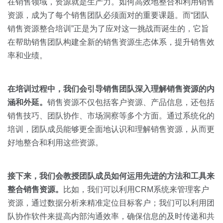
关于我们
资源中心
在销售领域，资源就是生产力。如何高效地整合和利用销售
房地产
资源，成为了每个销售团队必须面对的重要课题。而“团队
全部
销售资源整合培训”正是为了应对这一挑战而诞生的，它旨
金融
在帮助销售团队构建全新的销售资源生态体系，提升销售效
预约演示
白皮书
率和业绩。
按角色
销售会话智能
销售人员
在培训过程中，我们会引导销售团队深入理解销售资源的内
涵和外延。
销售资源不仅包括客户资源、产品信息，还包括
销售管理
销售技巧、团队协作、市场洞察等多个方面。通过系统化的
培训，团队成员能够更全面地认识和理解销售资源，从而更
按业务场景
好地整合和利用这些资源。
交易跟进
接下来，我们会教授团队成员如何运用先进的方法和工具来
整合销售资源。
比如，我们可以利用CRM系统来管理客户
培训辅导
资源，通过数据分析来精准定位目标客户；我们可以利用团
队协作软件来提高内部沟通效率，确保信息的及时传递和共