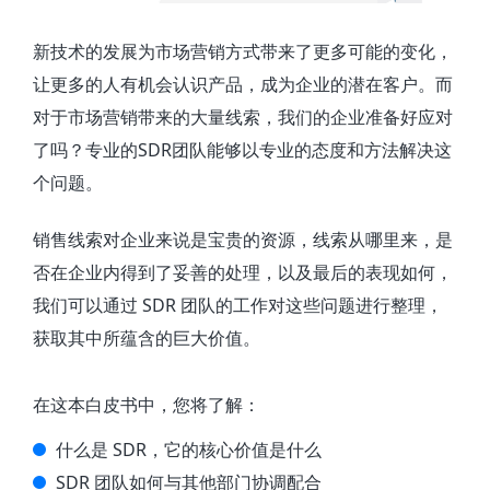
关于我们
销售培训
资源中心
房地产
新技术的发展为市场营销方式带来了更多可能的变化，
全部
让更多的人有机会认识产品，成为企业的潜在客户。而
136-8365-2385
全智能AI培训
金融
对于市场营销带来的大量线索，我们的企业准备好应对
白皮书
了吗？专业的SDR团队能够以专业的态度和方法解决这
下载客户端
按角色
个问题。
销售会话智能
销售人员
预约演示
销售线索对企业来说是宝贵的资源，线索从哪里来，是
销售管理
否在企业内得到了妥善的处理，以及最后的表现如何，
我们可以通过 SDR 团队的工作对这些问题进行整理，
按业务场景
获取其中所蕴含的巨大价值。
交易跟进
在这本白皮书中，您将了解：
培训辅导
什么是 SDR，它的核心价值是什么
SDR 团队如何与其他部门协调配合